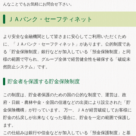
んなことでもお気軽にお問合せ下さい。
ＪＡバンク・セーフティネット
より安全な金融機関として皆さまに安心してご利用いただくため
に、「ＪＡバンク・セーフティネット」があります。公的制度であ
る「貯金保険制度」銀行などが加入している「預金保険制度」と同
様の範囲で守られ、グループ全体で経営健全性を確保する「破綻未
然防止システム」です。
貯金者を保護する貯金保険制度
この制度は、貯金者保護のための国の公的な制度で、運営は、政
府・日銀・農林中金・全国の信連などの出資により設立された「貯
金保険機構」が行っています。 万一、ＪＡが経営破綻してお客様に
貯金の払戻しが出来なくなった場合に、貯金を一定の範囲で保護し
ます。
この仕組みは銀行や信金などが加入している「預金保護制度」と基