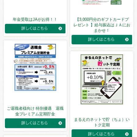
年金受取はJAがお得！！
【3,000円分のギフトカードプ
レゼント 】給与振込はＪＡにお
まかせ！
ご退職者様向け 特別優遇 退職
金プレミアム定期貯金
まるえのネットで貯（ちょ）い
トク定期