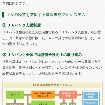
本的に同じです。
ＪＡの経営を支援する破綻未然防止システム
① ＪＡバンク支援制度
ＪＡバンク独自の経営支援制度である『ＪＡバンク支援金』を設置
し、万一緊急の事態に陥ったＪＡへの貸付や経営困難になったＪＡ
への資金援助を行います。
② ＪＡバンク全体で経営健全性向上の取り組み
行政の基準よりもさらに厳しいＪＡバンク独自のルール基準（自己
資本比率、業務体制など）を設定。 ＪＡバンク全体で個々のＪＡの
経営状況をチェックし、適切な改善を早期に行います。