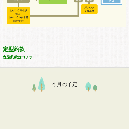
定型約款
定型約款はコチラ
今月の予定