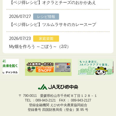
【ベジ得レシピ】オクラとチーズのおかかあえ
2026/07/27
レシピ情報
【ベジ得レシピ】ツルムラサキのカレースープ
2026/07/23
家庭菜園
My畑を作ろう ～ごぼう～（2/2）
〒 790-0011 愛媛県松山市千舟町８丁目１２８－１
TEL ：
089-943-2121
FAX ： 089-943-2127
登録金融機関 えひめ中央農業協同組合
登録番号 四国財務局長（登金）第 95 号