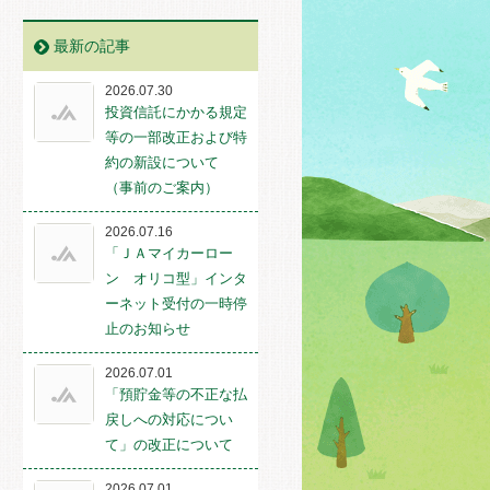
最新の記事
2026.07.30
投資信託にかかる規定
等の一部改正および特
約の新設について
（事前のご案内）
2026.07.16
「ＪＡマイカーロー
ン オリコ型」インタ
ーネット受付の一時停
止のお知らせ
2026.07.01
「預貯金等の不正な払
戻しへの対応につい
て」の改正について
2026.07.01