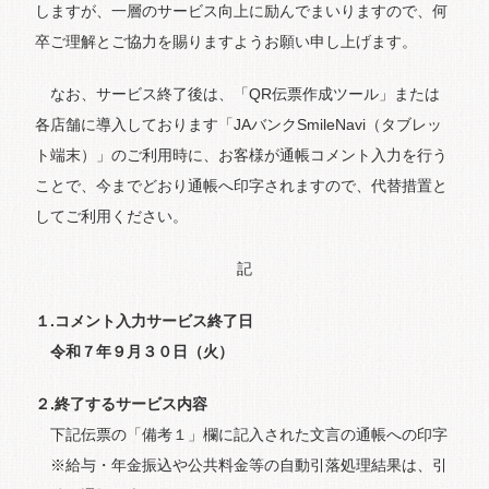
しますが、一層のサービス向上に励んでまいりますので、何
卒ご理解とご協力を賜りますようお願い申し上げます。
なお、サービス終了後は、「QR伝票作成ツール」または
各店舗に導入しております「JAバンクSmileNavi（タブレッ
ト端末）」のご利用時に、お客様が通帳コメント入力を行う
ことで、今までどおり通帳へ印字されますので、代替措置と
してご利用ください。
記
１.コメント入力サービス終了日
令和７年９月３０日（火）
２.終了するサービス内容
下記伝票の「備考１」欄に記入された文言の通帳への印字
※給与・年金振込や公共料金等の自動引落処理結果は、引