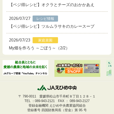
【ベジ得レシピ】オクラとチーズのおかかあえ
2026/07/27
レシピ情報
【ベジ得レシピ】ツルムラサキのカレースープ
2026/07/23
家庭菜園
My畑を作ろう ～ごぼう～（2/2）
〒 790-0011 愛媛県松山市千舟町８丁目１２８－１
TEL ：
089-943-2121
FAX ： 089-943-2127
登録金融機関 えひめ中央農業協同組合
登録番号 四国財務局長（登金）第 95 号