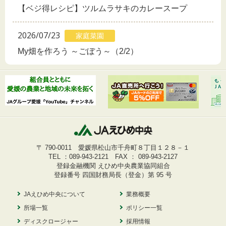
【ベジ得レシピ】ツルムラサキのカレースープ
2026/07/23
家庭菜園
My畑を作ろう ～ごぼう～（2/2）
〒 790-0011 愛媛県松山市千舟町８丁目１２８－１
TEL ：
089-943-2121
FAX ： 089-943-2127
登録金融機関 えひめ中央農業協同組合
登録番号 四国財務局長（登金）第 95 号
JAえひめ中央について
業務概要
所場一覧
ポリシー一覧
ディスクロージャー
採用情報