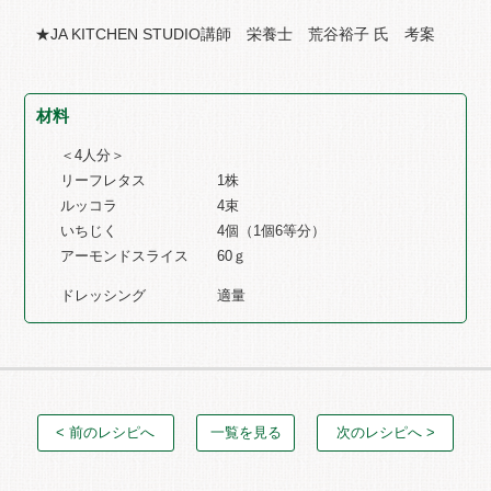
★JA KITCHEN STUDIO講師 栄養士 荒谷裕子 氏 考案
材料
＜4人分＞
リーフレタス 1株
ルッコラ 4束
いちじく 4個（1個6等分）
アーモンドスライス 60ｇ
ドレッシング 適量
< 前のレシピへ
一覧を見る
次のレシピへ >