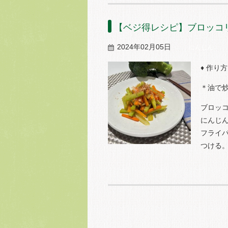
【ベジ得レシピ】ブロッコ
2024年02月05日
にんじん
♦ 作り方
＊油で
ブロッ
にんじ
フライ
つける