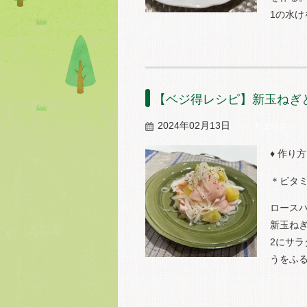
1の水け
【ベジ得レシピ】新玉ねぎ
2024年02月13日
たまねぎ
♦ 作り方
＊ビタ
ロースハ
新玉ね
2にサラ
うをふ