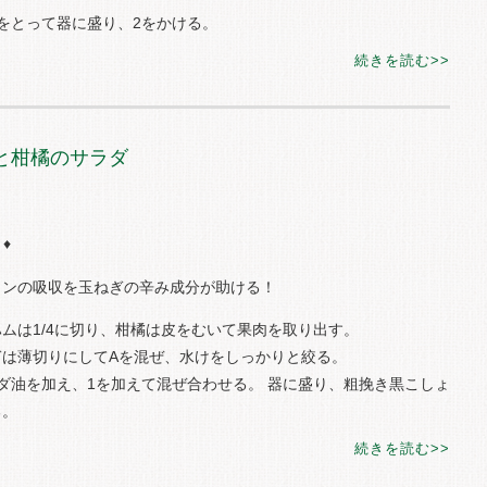
をとって器に盛り、2をかける。
続きを読む
と柑橘のサラダ
 ♦
ミンの吸収を玉ねぎの辛み成分が助ける！
ムは1/4に切り、柑橘は皮をむいて果肉を取り出す。
ぎは薄切りにしてAを混ぜ、水けをしっかりと絞る。
ダ油を加え、1を加えて混ぜ合わせる。 器に盛り、粗挽き黒こしょ
る。
続きを読む