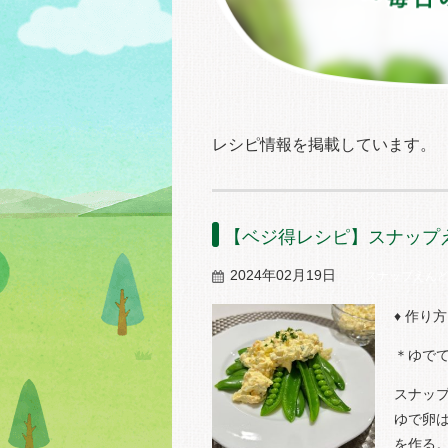
レシピ情報を掲載しています。
【ベジ得レシピ】スナップ
2024年02月19日
スナップえん
♦ 作り方
＊ゆで
スナッ
ゆで卵
を作る