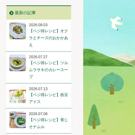
最新の記事
2026.08.03
【ベジ得レシピ】オク
ラとチーズのおかかあ
え
2026.07.27
【ベジ得レシピ】ツル
ムラサキのカレースー
プ
2026.07.13
【ベジ得レシピ】枝豆
アイス
2026.07.06
【ベジ得レシピ】青じ
そナムル