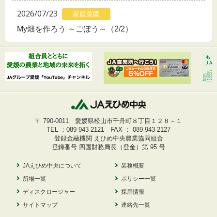
2026/07/23
家庭菜園
My畑を作ろう ～ごぼう～（2/2）
〒 790-0011 愛媛県松山市千舟町８丁目１２８－１
TEL ：
089-943-2121
FAX ： 089-943-2127
登録金融機関 えひめ中央農業協同組合
登録番号 四国財務局長（登金）第 95 号
JAえひめ中央について
業務概要
所場一覧
ポリシー一覧
ディスクロージャー
採用情報
サイトマップ
連絡先一覧