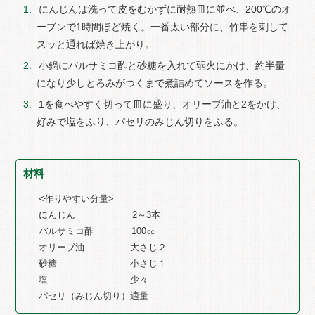
にんじんは洗って皮をむかずに耐熱皿に並べ、200℃のオ
ーブンで1時間ほど焼く。一番太い部分に、竹串を刺して
スッと通れば焼き上がり。
小鍋にバルサミコ酢と砂糖を入れて弱火にかけ、約半量
になり少しとろみがつくまで煮詰めてソースを作る。
1を食べやすく切って皿に盛り、オリーブ油と2をかけ、
好みで塩をふり、パセリのみじん切りをふる。
材料
<作りやすい分量>
にんじん 2～3本
バルサミコ酢 100㏄
オリーブ油 大さじ２
砂糖 小さじ１
塩 少々
パセリ（みじん切り）適量