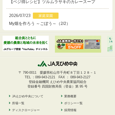
【ベジ得レシピ】ツルムラサキのカレースープ
2026/07/23
家庭菜園
My畑を作ろう ～ごぼう～（2/2）
〒 790-0011 愛媛県松山市千舟町８丁目１２８－１
TEL ：
089-943-2121
FAX ： 089-943-2127
登録金融機関 えひめ中央農業協同組合
登録番号 四国財務局長（登金）第 95 号
JAえひめ中央について
業務概要
所場一覧
ポリシー一覧
ディスクロージャー
採用情報