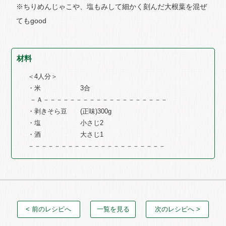
※ちりめんじゃこや、塩もみして細かく刻んだ大根葉を混ぜ
てもgood
材料
＜4人分＞
・米 3合
－Ａ－－－－－－－－－－－－－－－－－－－
・剥きそら豆 (正味)300g
・塩 小さじ2
・酒 大さじ1
－－－－－－－－－－－－－－－－－－－－－
< 前のレシピへ
一覧を見る
次のレシピへ >