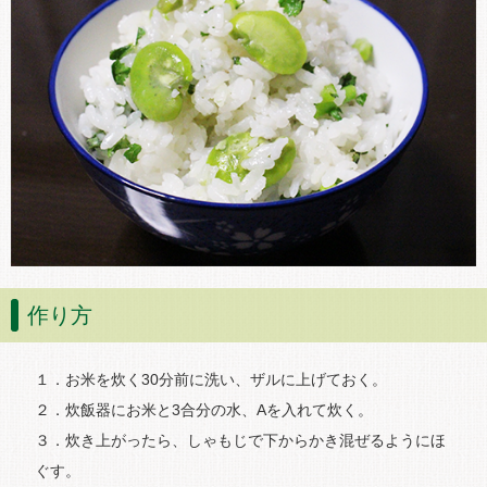
作り方
１．お米を炊く30分前に洗い、ザルに上げておく。
２．炊飯器にお米と3合分の水、Aを入れて炊く。
３．炊き上がったら、しゃもじで下からかき混ぜるようにほ
ぐす。