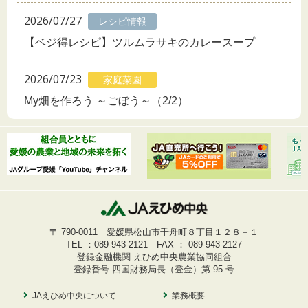
2026/07/27
レシピ情報
【ベジ得レシピ】ツルムラサキのカレースープ
2026/07/23
家庭菜園
My畑を作ろう ～ごぼう～（2/2）
〒 790-0011 愛媛県松山市千舟町８丁目１２８－１
TEL ：
089-943-2121
FAX ： 089-943-2127
登録金融機関 えひめ中央農業協同組合
登録番号 四国財務局長（登金）第 95 号
JAえひめ中央について
業務概要