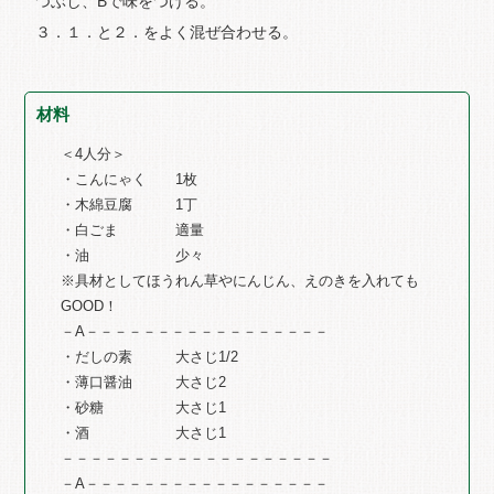
つぶし、Bで味をつける。
３．１．と２．をよく混ぜ合わせる。
材料
＜4人分＞
・こんにゃく 1枚
・木綿豆腐 1丁
・白ごま 適量
・油 少々
※具材としてほうれん草やにんじん、えのきを入れても
GOOD！
－A－－－－－－－－－－－－－－－－－
・だしの素 大さじ1/2
・薄口醤油 大さじ2
・砂糖 大さじ1
・酒 大さじ1
－－－－－－－－－－－－－－－－－－－
－A－－－－－－－－－－－－－－－－－